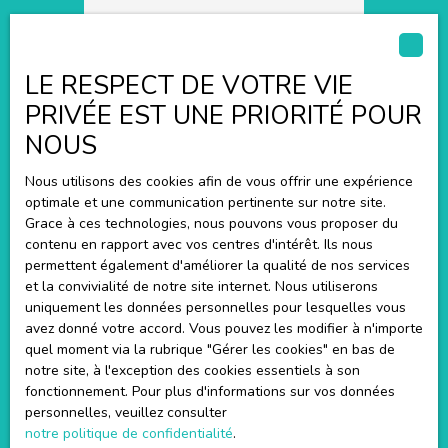
LE RESPECT DE VOTRE VIE
PRIVÉE EST UNE PRIORITÉ POUR
Fanny SCHLOESSER
NOUS
Chargée de communciation
Nous utilisons des cookies afin de vous offrir une expérience
optimale et une communication pertinente sur notre site.
+33 6 32 31 11 66
Grace à ces technologies, nous pouvons vous proposer du
contenu en rapport avec vos centres d'intérêt. Ils nous
Envoyer un e-mail
permettent également d'améliorer la qualité de nos services
et la convivialité de notre site internet. Nous utiliserons
uniquement les données personnelles pour lesquelles vous
avez donné votre accord. Vous pouvez les modifier à n'importe
Publié le 02/03/2026 par
quel moment via la rubrique ″Gérer les cookies″ en bas de
Fanny SCHLOESSER
notre site, à l'exception des cookies essentiels à son
fonctionnement. Pour plus d'informations sur vos données
personnelles, veuillez consulter
notre politique de confidentialité
.