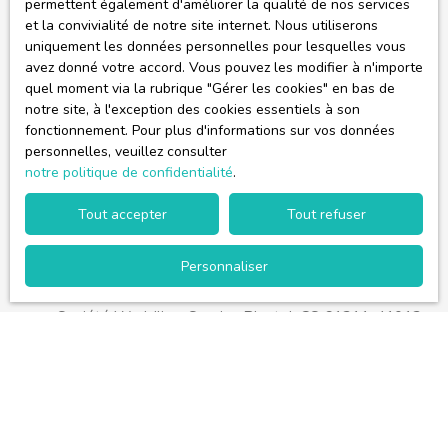
permettent également d'améliorer la qualité de nos services
Budget max (€)
et la convivialité de notre site internet. Nous utiliserons
uniquement les données personnelles pour lesquelles vous
Surface min (m²)
avez donné votre accord. Vous pouvez les modifier à n'importe
quel moment via la rubrique ″Gérer les cookies″ en bas de
J'accepte le traitement de mes données personnelles
notre site, à l'exception des cookies essentiels à son
fonctionnement. Pour plus d'informations sur vos données
conformément au RGPD. Si vous ne souhaitez pas
personnelles, veuillez consulter
faire l'objet de prospection commerciale par voie
notre politique de confidentialité
.
téléphonique, vous pouvez vous inscrire gratuitement
sur la liste d'opposition au démarchage téléphonique,
Tout accepter
Tout refuser
prévu par l'article L223-1 du code de la
consommation, sur le site Internet
Personnaliser
www.bloctel.gouv.fr ou par courrier adressé à :
Société Worldline, Service Bloctel, CS 61311, 41013
BLOIS CEDEX.
Pour en savoir plus sur le traitement de vos données
personnelles, veuillez consulter notre
politique de
confidentialité
.