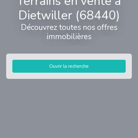
Terrains en vente à
Dietwiller (68440)
Découvrez toutes nos offres
immobilières
Ouvrir la recherche
Type d'offre
Vente
Type de bien
Terrain
Localisation
Dietwiller (68440)