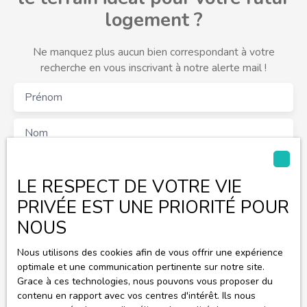
l’agglomération mulhousienne. Une commune dynamique
logement ?
et agréable Dietwiller offre une belle qualité de vie grâce à
: - Une école maternelle et primaire dans le village - Un
tissu associatif actif - Des commerces et services à
Ne manquez plus aucun bien correspondant à votre
proximité immédiate (Sierentz) - Un accès rapide à
recherche en vous inscrivant à notre alerte mail !
l’autoroute A35 - Un environnement naturel propice aux
balades et à la vie au calme C’est un village à taille
Prénom
humaine, recherché pour son équilibre entre tranquillité
résidentielle et proximité des pôles économiques. Ce
Nom
terrain de 5,90 ares constitue une belle opportunité pour
s’installer dans un secteur attractif du Haut-Rhin. Sa
Email
surface permet d’envisager un projet résidentiel dans un
LE RESPECT DE VOTRE VIE
environnement paisible et harmonieux. Superficie : 5,90
Type d'offre
PRIVÉE EST UNE PRIORITÉ POUR
ares (590 m²) Prix : 221 036 € honoraires inclus Pour plus
Vente
d’informations ou organiser une visite, contactez nous dès
NOUS
Type de bien
maintenant. Agence LUTIMMO de Sausheim.
Terrain
Nous utilisons des cookies afin de vous offrir une expérience
optimale et une communication pertinente sur notre site.
Localisation
Dietwiller (68440)
Grace à ces technologies, nous pouvons vous proposer du
contenu en rapport avec vos centres d'intérêt. Ils nous