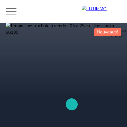
Nouveauté
Accueil
Acheter
Biens neufs
Terrains
Louer
V
Estimation