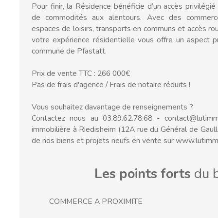
Pour finir, la Résidence bénéficie d’un accès privilé
de commodités aux alentours. Avec des commerces
espaces de loisirs, transports en communs et accès rout
votre expérience résidentielle vous offre un aspect pr
commune de Pfastatt.
Prix de vente TTC : 266 000€
Pas de frais d'agence / Frais de notaire réduits !
Vous souhaitez davantage de renseignements ?
Contactez nous au 03.89.62.78.68 - contact@luti
immobilière à Riedisheim (12A rue du Général de Gaul
de nos biens et projets neufs en vente sur www.lutimm
Les points forts
du b
COMMERCE A PROXIMITE