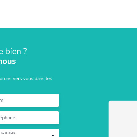
e bien ?
nous
ndrons vers vous dans les
m
léphone
 souhaitez