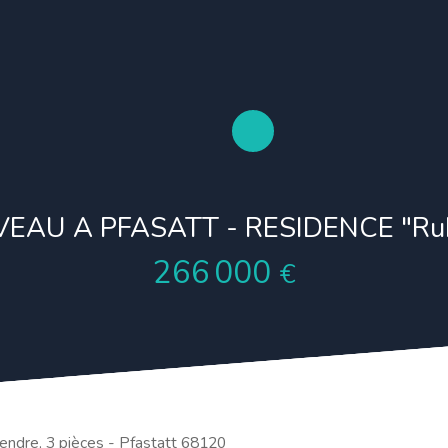
EAU A PFASATT - RESIDENCE "Rub
266 000
€
ndre, 3 pièces - Pfastatt 68120