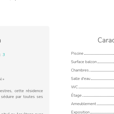
n
Carac
Piscine
:
3
Surface balcon
Chambres
Salle d'eau
 »
WC
estres, cette résidence
Étage
 séduire par toutes ses
Ameublement
Exposition