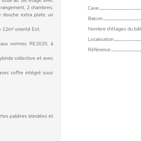
 situé au 1er étage avec
e rangement, 2 chambres,
Cave
 douche extra plate, un
Balcon
Nombre d'étages du bâ
 12m² orienté Est.
Localisation
s aux normes RE2020, à
Référence
bride collective et avec
avec coffre intégré sous
rtes palières blindées et