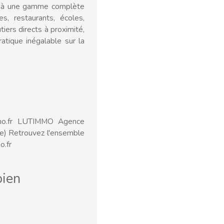
gié à une gamme complète
, restaurants, écoles,
iers directs à proximité,
atique inégalable sur la
mmo.fr LUTIMMO Agence
le) Retrouvez l'ensemble
o.fr
ien