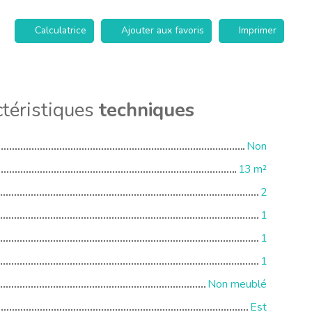
Calculatrice
Ajouter aux favoris
Imprimer
téristiques
techniques
Non
13
m²
2
1
1
1
Non meublé
Est