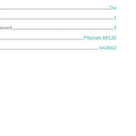
Oui
1
timent
3
Pfastatt 68120
VA3062