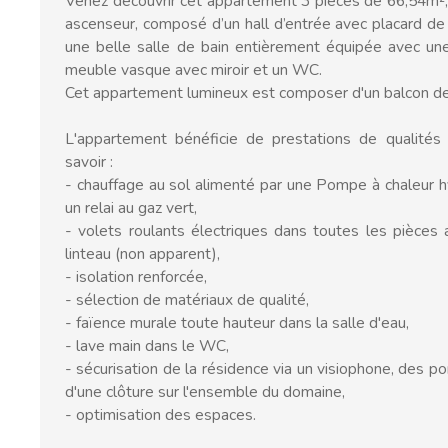
Venez découvrir cet appartement 3 pièces de 66,54m²,
ascenseur, composé d’un hall d’entrée avec placard d
une belle salle de bain entièrement équipée avec une
meuble vasque avec miroir et un WC.
Cet appartement lumineux est composer d'un balcon de
L'appartement bénéficie de prestations de qualité
savoir :
- chauffage au sol alimenté par une Pompe à chaleur hy
un relai au gaz vert,
- volets roulants électriques dans toutes les pièces 
linteau (non apparent),
- isolation renforcée,
- sélection de matériaux de qualité,
- faïence murale toute hauteur dans la salle d'eau,
- lave main dans le WC,
- sécurisation de la résidence via un visiophone, des po
d'une clôture sur l'ensemble du domaine,
- optimisation des espaces.