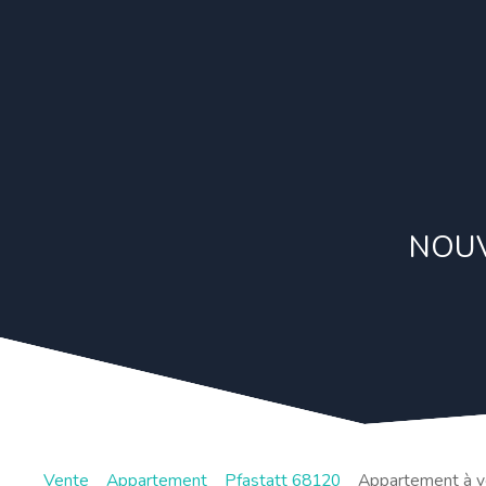
NOUV
Vente
Appartement
Pfastatt 68120
Appartement à ve